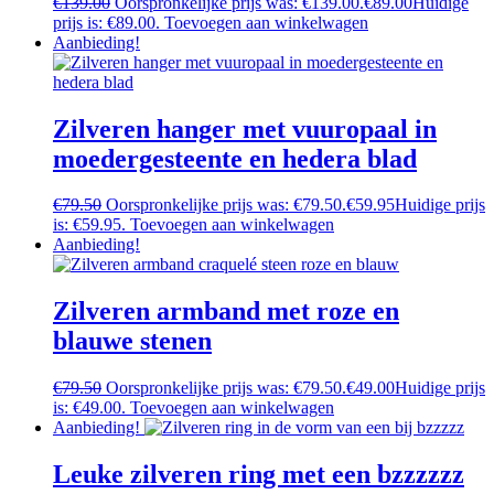
€
139.00
Oorspronkelijke prijs was: €139.00.
€
89.00
Huidige
prijs is: €89.00.
Toevoegen aan winkelwagen
Aanbieding!
Zilveren hanger met vuuropaal in
moedergesteente en hedera blad
€
79.50
Oorspronkelijke prijs was: €79.50.
€
59.95
Huidige prijs
is: €59.95.
Toevoegen aan winkelwagen
Aanbieding!
Zilveren armband met roze en
blauwe stenen
€
79.50
Oorspronkelijke prijs was: €79.50.
€
49.00
Huidige prijs
is: €49.00.
Toevoegen aan winkelwagen
Aanbieding!
Leuke zilveren ring met een bzzzzzz