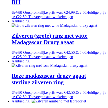
BIJ
€
24.99
Oorspronkelijke prijs was: €24.99.
€
22.50
Huidige prijs
is: €22.50.
Toevoegen aan winkelwagen
Aanbieding!
Zilveren (grote) ring met witte
Madagascar Druzy agaat
€
42.50
Oorspronkelijke prijs was: €42.50.
€
25.00
Huidige prijs
is: €25.00.
Toevoegen aan winkelwagen
Aanbieding!
Roze madagascar druzy agaat
sterling zilveren ring
€
42.50
Oorspronkelijke prijs was: €42.50.
€
32.50
Huidige prijs
is: €32.50.
Toevoegen aan winkelwagen
Aanbieding!