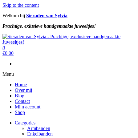
Skip to the content
Welkom bij
Sieraden van Sylvia
Prachtige, exlusieve handgemaakte juweeltjes!
Sieraden van Sylvia
Prachtige, exclusieve handgemaakte juweeltjes!
0
Sieraden van Sylvia
Prachtige, exclusieve handgemaakte juweeltjes!
€
0.00
Menu
Home
Over mij
Blog
Contact
Mijn account
Shop
Categories
Armbanden
Enkelbanden