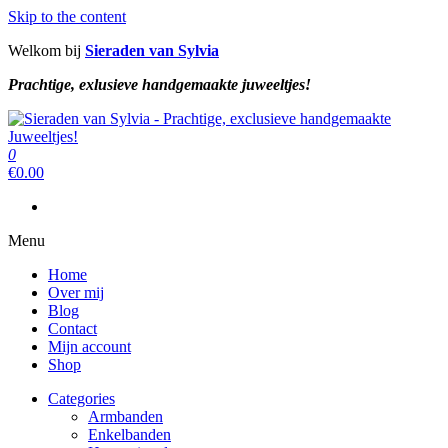
Skip to the content
Welkom bij
Sieraden van Sylvia
Prachtige, exlusieve handgemaakte juweeltjes!
Sieraden van Sylvia
Prachtige, exclusieve handgemaakte juweeltjes!
0
Sieraden van Sylvia
Prachtige, exclusieve handgemaakte juweeltjes!
€
0.00
Menu
Home
Over mij
Blog
Contact
Mijn account
Shop
Categories
Armbanden
Enkelbanden