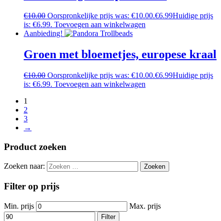
€
10.00
Oorspronkelijke prijs was: €10.00.
€
6.99
Huidige prijs
is: €6.99.
Toevoegen aan winkelwagen
Aanbieding!
Groen met bloemetjes, europese kraal
€
10.00
Oorspronkelijke prijs was: €10.00.
€
6.99
Huidige prijs
is: €6.99.
Toevoegen aan winkelwagen
1
2
3
→
Product zoeken
Zoeken naar:
Filter op prijs
Min. prijs
Max. prijs
Filter