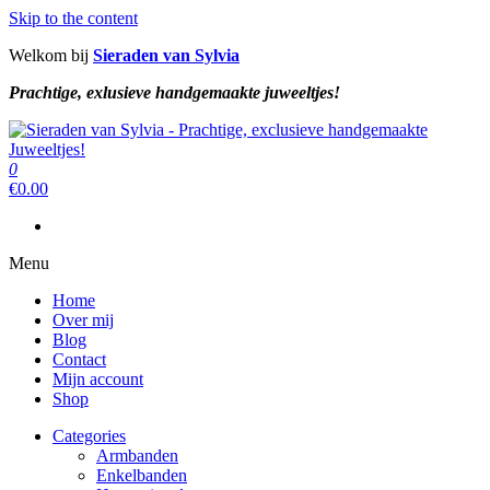
Skip to the content
Welkom bij
Sieraden van Sylvia
Prachtige, exlusieve handgemaakte juweeltjes!
Sieraden van Sylvia
Prachtige, exclusieve handgemaakte juweeltjes!
0
Sieraden van Sylvia
Prachtige, exclusieve handgemaakte juweeltjes!
€
0.00
Menu
Home
Over mij
Blog
Contact
Mijn account
Shop
Categories
Armbanden
Enkelbanden