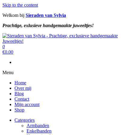
Skip to the content
Welkom bij
Sieraden van Sylvia
Prachtige, exlusieve handgemaakte juweeltjes!
Sieraden van Sylvia
Prachtige, exclusieve handgemaakte juweeltjes!
0
Sieraden van Sylvia
Prachtige, exclusieve handgemaakte juweeltjes!
€
0.00
Menu
Home
Over mij
Blog
Contact
Mijn account
Shop
Categories
Armbanden
Enkelbanden