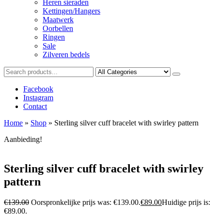
Heren sieraden
Kettingen/Hangers
Maatwerk
Oorbellen
Ringen
Sale
Zilveren bedels
Facebook
Instagram
Contact
Home
»
Shop
»
Sterling silver cuff bracelet with swirley pattern
Aanbieding!
Sterling silver cuff bracelet with swirley
pattern
€
139.00
Oorspronkelijke prijs was: €139.00.
€
89.00
Huidige prijs is:
€89.00.