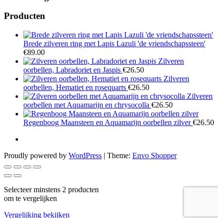
Producten
Brede zilveren ring met Lapis Lazuli 'de vriendschapssteen'
€
89.00
Zilveren
oorbellen, Labradoriet en Jaspis
€
26.50
Zilveren
oorbellen, Hematiet en rosequarts
€
26.50
Zilveren
oorbellen met Aquamarijn en chrysocolla
€
26.50
Regenboog Maansteen en Aquamarijn oorbellen zilver
€
26.50
Proudly powered by
WordPress
|
Theme:
Envo Shopper
Selecteer minstens 2 producten
om te vergelijken
Vergelijking bekijken