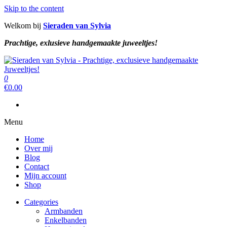
Skip to the content
Welkom bij
Sieraden van Sylvia
Prachtige, exlusieve handgemaakte juweeltjes!
Sieraden van Sylvia
Prachtige, exclusieve handgemaakte juweeltjes!
0
Sieraden van Sylvia
Prachtige, exclusieve handgemaakte juweeltjes!
€
0.00
Menu
Home
Over mij
Blog
Contact
Mijn account
Shop
Categories
Armbanden
Enkelbanden