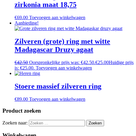
zirkonia maat 18,75
€
69.00
Toevoegen aan winkelwagen
Aanbieding!
Zilveren (grote) ring met witte
Madagascar Druzy agaat
€
42.50
Oorspronkelijke prijs was: €42.50.
€
25.00
Huidige prijs
is: €25.00.
Toevoegen aan winkelwagen
Stoere massief zilveren ring
€
89.00
Toevoegen aan winkelwagen
Product zoeken
Zoeken naar:
Winkelwagen