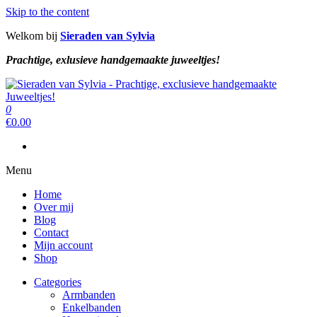
Skip to the content
Welkom bij
Sieraden van Sylvia
Prachtige, exlusieve handgemaakte juweeltjes!
Sieraden van Sylvia
Prachtige, exclusieve handgemaakte juweeltjes!
0
Sieraden van Sylvia
Prachtige, exclusieve handgemaakte juweeltjes!
€
0.00
Menu
Home
Over mij
Blog
Contact
Mijn account
Shop
Categories
Armbanden
Enkelbanden