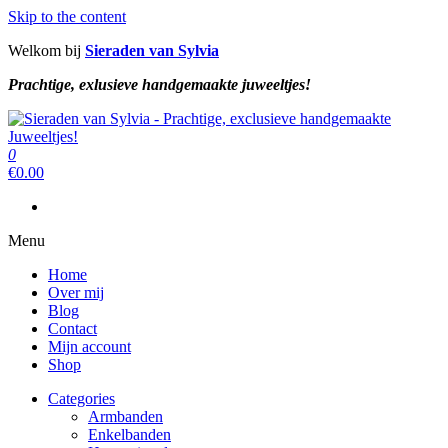
Skip to the content
Welkom bij
Sieraden van Sylvia
Prachtige, exlusieve handgemaakte juweeltjes!
Sieraden van Sylvia
Prachtige, exclusieve handgemaakte juweeltjes!
0
Sieraden van Sylvia
Prachtige, exclusieve handgemaakte juweeltjes!
€
0.00
Menu
Home
Over mij
Blog
Contact
Mijn account
Shop
Categories
Armbanden
Enkelbanden