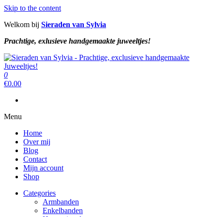
Skip to the content
Welkom bij
Sieraden van Sylvia
Prachtige, exlusieve handgemaakte juweeltjes!
Sieraden van Sylvia
Prachtige, exclusieve handgemaakte juweeltjes!
0
Sieraden van Sylvia
Prachtige, exclusieve handgemaakte juweeltjes!
€
0.00
Menu
Home
Over mij
Blog
Contact
Mijn account
Shop
Categories
Armbanden
Enkelbanden