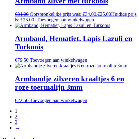
Armband zilver met turkoois
€
34.00
Oorspronkelijke prijs was: €34.00.
€
25.00
Huidige prijs
is: €25.00.
Toevoegen aan winkelwagen
Armband, Hematiet, Lapis Lazuli en
Turkoois
€
79.50
Toevoegen aan winkelwagen
Armbandje zilveren kraaltjes 6 en
roze toermalijn 3mm
€
22.50
Toevoegen aan winkelwagen
1
2
3
→