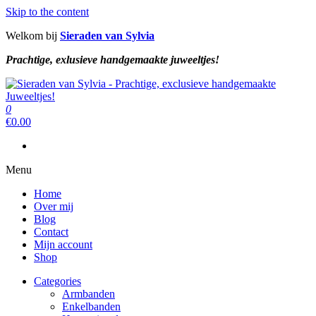
Skip to the content
Welkom bij
Sieraden van Sylvia
Prachtige, exlusieve handgemaakte juweeltjes!
Sieraden van Sylvia
Prachtige, exclusieve handgemaakte juweeltjes!
0
Sieraden van Sylvia
Prachtige, exclusieve handgemaakte juweeltjes!
€
0.00
Menu
Home
Over mij
Blog
Contact
Mijn account
Shop
Categories
Armbanden
Enkelbanden