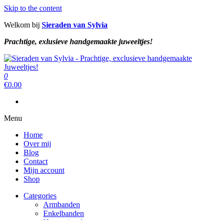
Skip to the content
Welkom bij
Sieraden van Sylvia
Prachtige, exlusieve handgemaakte juweeltjes!
Sieraden van Sylvia
Prachtige, exclusieve handgemaakte juweeltjes!
0
Sieraden van Sylvia
Prachtige, exclusieve handgemaakte juweeltjes!
€
0.00
Menu
Home
Over mij
Blog
Contact
Mijn account
Shop
Categories
Armbanden
Enkelbanden