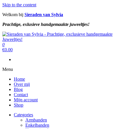
Skip to the content
Welkom bij
Sieraden van Sylvia
Prachtige, exlusieve handgemaakte juweeltjes!
Sieraden van Sylvia
Prachtige, exclusieve handgemaakte juweeltjes!
0
Sieraden van Sylvia
Prachtige, exclusieve handgemaakte juweeltjes!
€
0.00
Menu
Home
Over mij
Blog
Contact
Mijn account
Shop
Categories
Armbanden
Enkelbanden