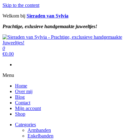
Skip to the content
Welkom bij
Sieraden van Sylvia
Prachtige, exlusieve handgemaakte juweeltjes!
Sieraden van Sylvia
Prachtige, exclusieve handgemaakte juweeltjes!
0
Sieraden van Sylvia
Prachtige, exclusieve handgemaakte juweeltjes!
€
0.00
Menu
Home
Over mij
Blog
Contact
Mijn account
Shop
Categories
Armbanden
Enkelbanden