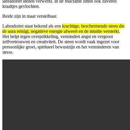
labradoriet stenen verwerkt. In de Macrame zitten ook zilveren
kraaltjes gevlochten.
Beide zijn in maat verstelbaar.
Labradoriet staat bekend als een
krachtige, beschermende steen die
de aura reinigt, negatieve energie afweert en de intuïtie versterkt
.
Het helpt tegen overprikkeling, vermindert angst en vergroot
zelfvertrouwen en creativiteit. De steen wordt vaak ingezet voor
persoonlijke groei, spiritueel bewustzijn en het verminderen van
stress.