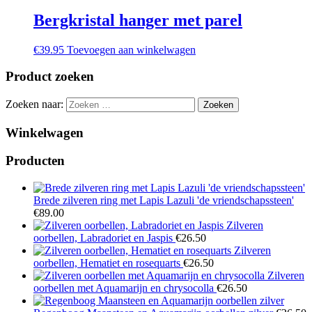
Bergkristal hanger met parel
€
39.95
Toevoegen aan winkelwagen
Product zoeken
Zoeken naar:
Winkelwagen
Producten
Brede zilveren ring met Lapis Lazuli 'de vriendschapssteen'
€
89.00
Zilveren
oorbellen, Labradoriet en Jaspis
€
26.50
Zilveren
oorbellen, Hematiet en rosequarts
€
26.50
Zilveren
oorbellen met Aquamarijn en chrysocolla
€
26.50