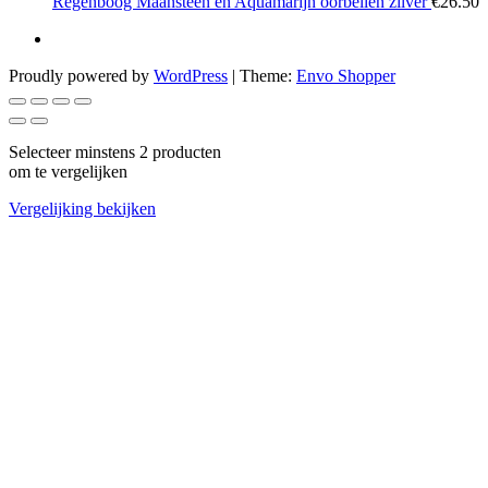
Regenboog Maansteen en Aquamarijn oorbellen zilver
€
26.50
Proudly powered by
WordPress
|
Theme:
Envo Shopper
Selecteer minstens 2 producten
om te vergelijken
Vergelijking bekijken