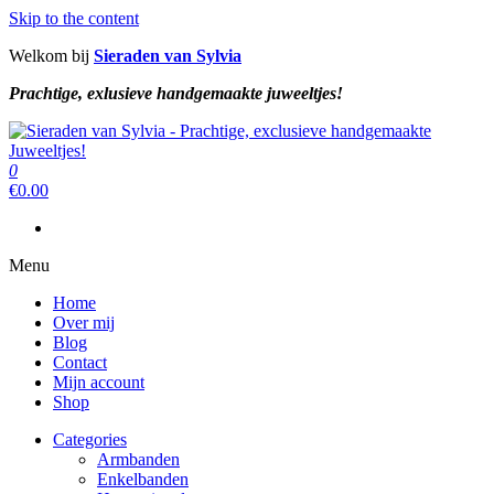
Skip to the content
Welkom bij
Sieraden van Sylvia
Prachtige, exlusieve handgemaakte juweeltjes!
Sieraden van Sylvia
Prachtige, exclusieve handgemaakte juweeltjes!
0
Sieraden van Sylvia
Prachtige, exclusieve handgemaakte juweeltjes!
€
0.00
Menu
Home
Over mij
Blog
Contact
Mijn account
Shop
Categories
Armbanden
Enkelbanden