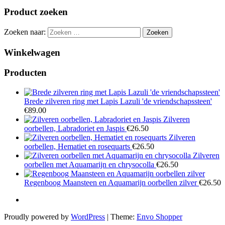
Product zoeken
Zoeken naar:
Winkelwagen
Producten
Brede zilveren ring met Lapis Lazuli 'de vriendschapssteen'
€
89.00
Zilveren
oorbellen, Labradoriet en Jaspis
€
26.50
Zilveren
oorbellen, Hematiet en rosequarts
€
26.50
Zilveren
oorbellen met Aquamarijn en chrysocolla
€
26.50
Regenboog Maansteen en Aquamarijn oorbellen zilver
€
26.50
Proudly powered by
WordPress
|
Theme:
Envo Shopper