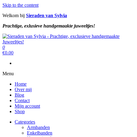
Skip to the content
Welkom bij
Sieraden van Sylvia
Prachtige, exlusieve handgemaakte juweeltjes!
Sieraden van Sylvia
Prachtige, exclusieve handgemaakte juweeltjes!
0
Sieraden van Sylvia
Prachtige, exclusieve handgemaakte juweeltjes!
€
0.00
Menu
Home
Over mij
Blog
Contact
Mijn account
Shop
Categories
Armbanden
Enkelbanden