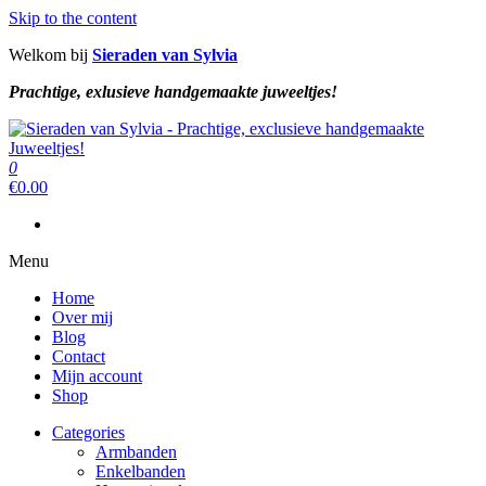
Skip to the content
Welkom bij
Sieraden van Sylvia
Prachtige, exlusieve handgemaakte juweeltjes!
Sieraden van Sylvia
Prachtige, exclusieve handgemaakte juweeltjes!
0
Sieraden van Sylvia
Prachtige, exclusieve handgemaakte juweeltjes!
€
0.00
Menu
Home
Over mij
Blog
Contact
Mijn account
Shop
Categories
Armbanden
Enkelbanden