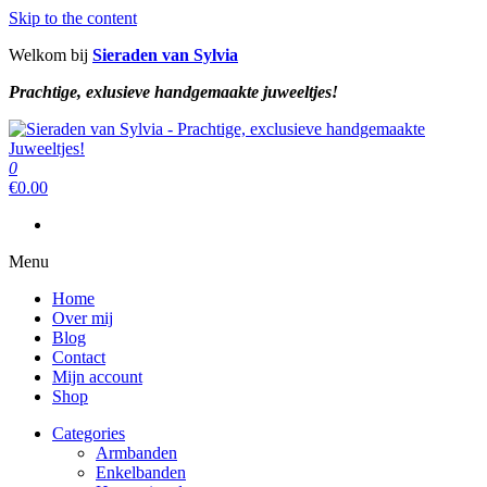
Skip to the content
Welkom bij
Sieraden van Sylvia
Prachtige, exlusieve handgemaakte juweeltjes!
Sieraden van Sylvia
Prachtige, exclusieve handgemaakte juweeltjes!
0
Sieraden van Sylvia
Prachtige, exclusieve handgemaakte juweeltjes!
€
0.00
Menu
Home
Over mij
Blog
Contact
Mijn account
Shop
Categories
Armbanden
Enkelbanden