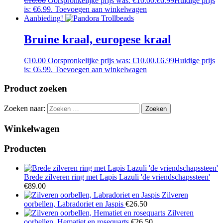
€
10.00
Oorspronkelijke prijs was: €10.00.
€
6.99
Huidige prijs
is: €6.99.
Toevoegen aan winkelwagen
Aanbieding!
Bruine kraal, europese kraal
€
10.00
Oorspronkelijke prijs was: €10.00.
€
6.99
Huidige prijs
is: €6.99.
Toevoegen aan winkelwagen
Product zoeken
Zoeken naar:
Winkelwagen
Producten
Brede zilveren ring met Lapis Lazuli 'de vriendschapssteen'
€
89.00
Zilveren
oorbellen, Labradoriet en Jaspis
€
26.50
Zilveren
oorbellen, Hematiet en rosequarts
€
26.50