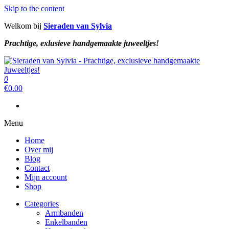
Skip to the content
Welkom bij
Sieraden van Sylvia
Prachtige, exlusieve handgemaakte juweeltjes!
Sieraden van Sylvia
Prachtige, exclusieve handgemaakte juweeltjes!
0
Sieraden van Sylvia
Prachtige, exclusieve handgemaakte juweeltjes!
€
0.00
Menu
Home
Over mij
Blog
Contact
Mijn account
Shop
Categories
Armbanden
Enkelbanden