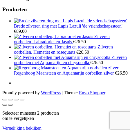
Producten
Brede zilveren ring met Lapis Lazuli 'de vriendschapssteen'
€
89.00
Zilveren
oorbellen, Labradoriet en Jaspis
€
26.50
Zilveren
oorbellen, Hematiet en rosequarts
€
26.50
Zilveren
oorbellen met Aquamarijn en chrysocolla
€
26.50
Regenboog Maansteen en Aquamarijn oorbellen zilver
€
26.50
Proudly powered by
WordPress
|
Theme:
Envo Shopper
Selecteer minstens 2 producten
om te vergelijken
Vergelijking bekijken