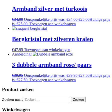
Armband zilver met turkoois
€
34.00
Oorspronkelijke prijs was: €34.00.
€
25.00
Huidige prijs
is: €25.00.
Toevoegen aan winkelwagen
Bergkristal met zilveren kralen
€
47.95
Toevoegen aan winkelwagen
Aanbieding!
3 dubbele armband rose/ paars
€
39.95
Oorspronkelijke prijs was: €39.95.
€
27.50
Huidige prijs
is: €27.50.
Toevoegen aan winkelwagen
Product zoeken
Zoeken naar:
Winkelwagen