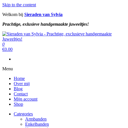
Skip to the content
Welkom bij
Sieraden van Sylvia
Prachtige, exlusieve handgemaakte juweeltjes!
Sieraden van Sylvia
Prachtige, exclusieve handgemaakte juweeltjes!
0
Sieraden van Sylvia
Prachtige, exclusieve handgemaakte juweeltjes!
€
0.00
Menu
Home
Over mij
Blog
Contact
Mijn account
Shop
Categories
Armbanden
Enkelbanden