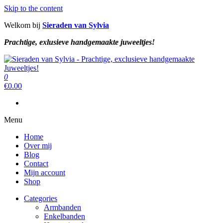
Skip to the content
Welkom bij
Sieraden van Sylvia
Prachtige, exlusieve handgemaakte juweeltjes!
Sieraden van Sylvia
Prachtige, exclusieve handgemaakte juweeltjes!
0
Sieraden van Sylvia
Prachtige, exclusieve handgemaakte juweeltjes!
€
0.00
Menu
Home
Over mij
Blog
Contact
Mijn account
Shop
Categories
Armbanden
Enkelbanden