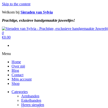
Skip to the content
Welkom bij
Sieraden van Sylvia
Prachtige, exlusieve handgemaakte juweeltjes!
Sieraden van Sylvia
Prachtige, exclusieve handgemaakte juweeltjes!
0
Sieraden van Sylvia
Prachtige, exclusieve handgemaakte juweeltjes!
€
0.00
Menu
Home
Over mij
Blog
Contact
Mijn account
Shop
Categories
Armbanden
Enkelbanden
Heren sieraden