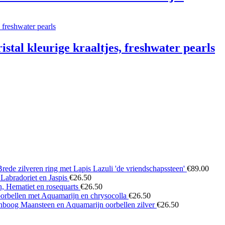
stal kleurige kraaltjes, freshwater pearls
Brede zilveren ring met Lapis Lazuli 'de vriendschapssteen'
€
89.00
 Labradoriet en Jaspis
€
26.50
n, Hematiet en rosequarts
€
26.50
oorbellen met Aquamarijn en chrysocolla
€
26.50
boog Maansteen en Aquamarijn oorbellen zilver
€
26.50