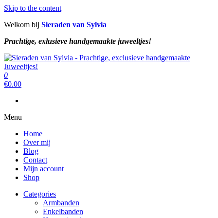
Skip to the content
Welkom bij
Sieraden van Sylvia
Prachtige, exlusieve handgemaakte juweeltjes!
Sieraden van Sylvia
Prachtige, exclusieve handgemaakte juweeltjes!
0
Sieraden van Sylvia
Prachtige, exclusieve handgemaakte juweeltjes!
€
0.00
Menu
Home
Over mij
Blog
Contact
Mijn account
Shop
Categories
Armbanden
Enkelbanden