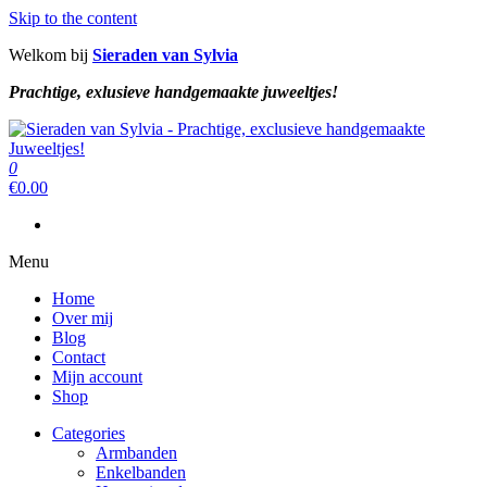
Skip to the content
Welkom bij
Sieraden van Sylvia
Prachtige, exlusieve handgemaakte juweeltjes!
Sieraden van Sylvia
Prachtige, exclusieve handgemaakte juweeltjes!
0
Sieraden van Sylvia
Prachtige, exclusieve handgemaakte juweeltjes!
€
0.00
Menu
Home
Over mij
Blog
Contact
Mijn account
Shop
Categories
Armbanden
Enkelbanden