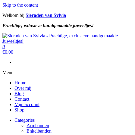
Skip to the content
Welkom bij
Sieraden van Sylvia
Prachtige, exlusieve handgemaakte juweeltjes!
Sieraden van Sylvia
Prachtige, exclusieve handgemaakte juweeltjes!
0
Sieraden van Sylvia
Prachtige, exclusieve handgemaakte juweeltjes!
€
0.00
Menu
Home
Over mij
Blog
Contact
Mijn account
Shop
Categories
Armbanden
Enkelbanden