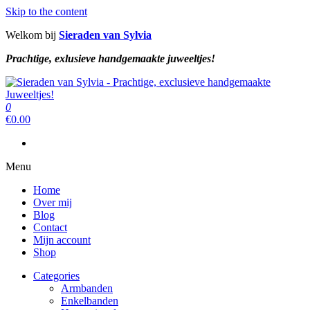
Skip to the content
Welkom bij
Sieraden van Sylvia
Prachtige, exlusieve handgemaakte juweeltjes!
Sieraden van Sylvia
Prachtige, exclusieve handgemaakte juweeltjes!
0
Sieraden van Sylvia
Prachtige, exclusieve handgemaakte juweeltjes!
€
0.00
Menu
Home
Over mij
Blog
Contact
Mijn account
Shop
Categories
Armbanden
Enkelbanden