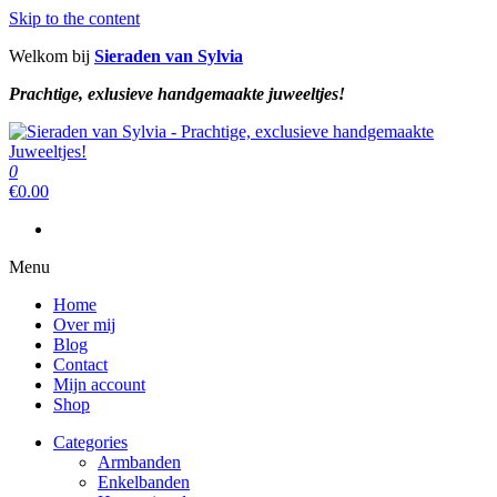
Skip to the content
Welkom bij
Sieraden van Sylvia
Prachtige, exlusieve handgemaakte juweeltjes!
Sieraden van Sylvia
Prachtige, exclusieve handgemaakte juweeltjes!
0
Sieraden van Sylvia
Prachtige, exclusieve handgemaakte juweeltjes!
€
0.00
Menu
Home
Over mij
Blog
Contact
Mijn account
Shop
Categories
Armbanden
Enkelbanden