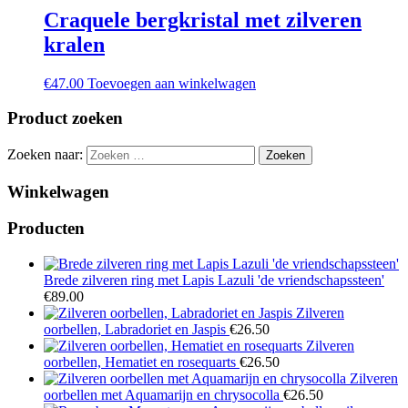
Craquele bergkristal met zilveren
kralen
€
47.00
Toevoegen aan winkelwagen
Product zoeken
Zoeken naar:
Winkelwagen
Producten
Brede zilveren ring met Lapis Lazuli 'de vriendschapssteen'
€
89.00
Zilveren
oorbellen, Labradoriet en Jaspis
€
26.50
Zilveren
oorbellen, Hematiet en rosequarts
€
26.50
Zilveren
oorbellen met Aquamarijn en chrysocolla
€
26.50