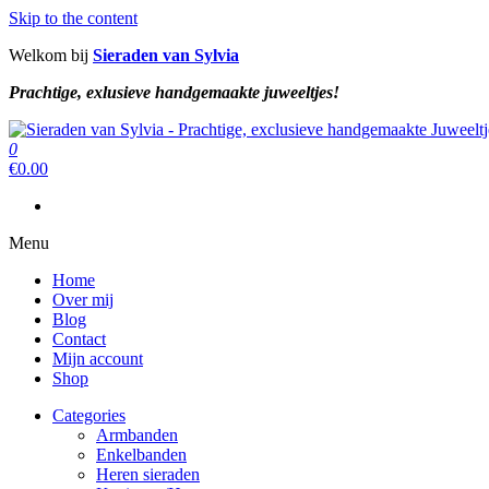
Skip to the content
Welkom bij
Sieraden van Sylvia
Prachtige, exlusieve handgemaakte juweeltjes!
Sieraden van Sylvia
Prachtige, exclusieve handgemaakte juweeltjes!
0
Sieraden van Sylvia
Prachtige, exclusieve handgemaakte juweeltjes!
€
0.00
Menu
Home
Over mij
Blog
Contact
Mijn account
Shop
Categories
Armbanden
Enkelbanden
Heren sieraden