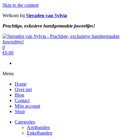
Skip to the content
Welkom bij
Sieraden van Sylvia
Prachtige, exlusieve handgemaakte juweeltjes!
Sieraden van Sylvia
Prachtige, exclusieve handgemaakte juweeltjes!
0
Sieraden van Sylvia
Prachtige, exclusieve handgemaakte juweeltjes!
€
0.00
Menu
Home
Over mij
Blog
Contact
Mijn account
Shop
Categories
Armbanden
Enkelbanden