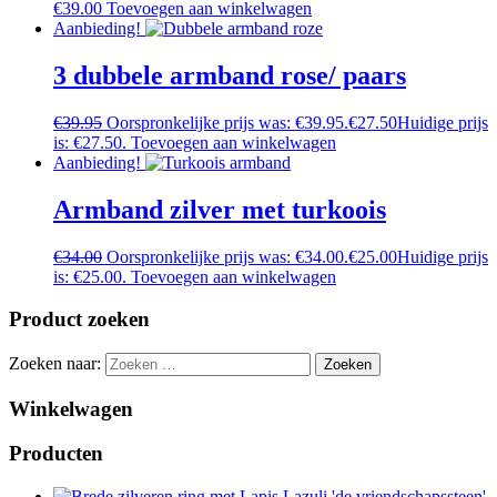
€
39.00
Toevoegen aan winkelwagen
Aanbieding!
3 dubbele armband rose/ paars
€
39.95
Oorspronkelijke prijs was: €39.95.
€
27.50
Huidige prijs
is: €27.50.
Toevoegen aan winkelwagen
Aanbieding!
Armband zilver met turkoois
€
34.00
Oorspronkelijke prijs was: €34.00.
€
25.00
Huidige prijs
is: €25.00.
Toevoegen aan winkelwagen
Product zoeken
Zoeken naar:
Winkelwagen
Producten