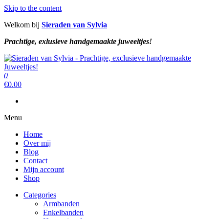
Skip to the content
Welkom bij
Sieraden van Sylvia
Prachtige, exlusieve handgemaakte juweeltjes!
Sieraden van Sylvia
Prachtige, exclusieve handgemaakte juweeltjes!
0
Sieraden van Sylvia
Prachtige, exclusieve handgemaakte juweeltjes!
€
0.00
Menu
Home
Over mij
Blog
Contact
Mijn account
Shop
Categories
Armbanden
Enkelbanden