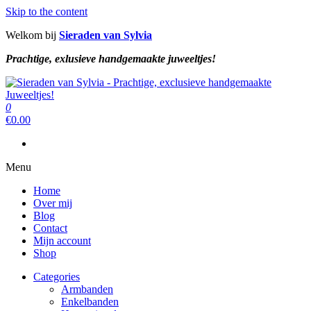
Skip to the content
Welkom bij
Sieraden van Sylvia
Prachtige, exlusieve handgemaakte juweeltjes!
Sieraden van Sylvia
Prachtige, exclusieve handgemaakte juweeltjes!
0
Sieraden van Sylvia
Prachtige, exclusieve handgemaakte juweeltjes!
€
0.00
Menu
Home
Over mij
Blog
Contact
Mijn account
Shop
Categories
Armbanden
Enkelbanden