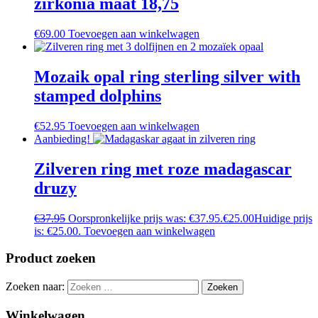
zirkonia maat 18,75
€
69.00
Toevoegen aan winkelwagen
Mozaik opal ring sterling silver with
stamped dolphins
€
52.95
Toevoegen aan winkelwagen
Aanbieding!
Zilveren ring met roze madagascar
druzy
€
37.95
Oorspronkelijke prijs was: €37.95.
€
25.00
Huidige prijs
is: €25.00.
Toevoegen aan winkelwagen
Product zoeken
Zoeken naar:
Winkelwagen