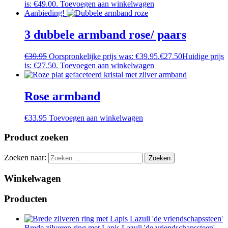
is: €49.00.
Toevoegen aan winkelwagen
Aanbieding!
3 dubbele armband rose/ paars
€
39.95
Oorspronkelijke prijs was: €39.95.
€
27.50
Huidige prijs
is: €27.50.
Toevoegen aan winkelwagen
Rose armband
€
33.95
Toevoegen aan winkelwagen
Product zoeken
Zoeken naar:
Winkelwagen
Producten
Brede zilveren ring met Lapis Lazuli 'de vriendschapssteen'