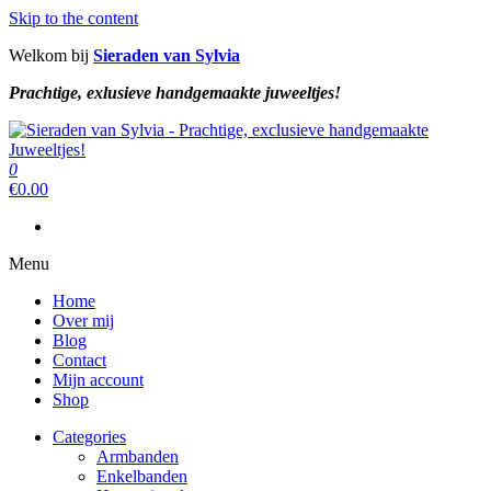
Skip to the content
Welkom bij
Sieraden van Sylvia
Prachtige, exlusieve handgemaakte juweeltjes!
Sieraden van Sylvia
Prachtige, exclusieve handgemaakte juweeltjes!
0
Sieraden van Sylvia
Prachtige, exclusieve handgemaakte juweeltjes!
€
0.00
Menu
Home
Over mij
Blog
Contact
Mijn account
Shop
Categories
Armbanden
Enkelbanden