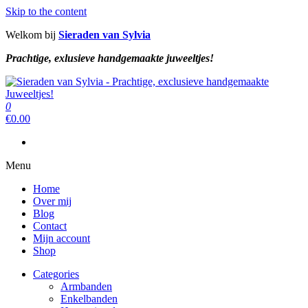
Skip to the content
Welkom bij
Sieraden van Sylvia
Prachtige, exlusieve handgemaakte juweeltjes!
Sieraden van Sylvia
Prachtige, exclusieve handgemaakte juweeltjes!
0
Sieraden van Sylvia
Prachtige, exclusieve handgemaakte juweeltjes!
€
0.00
Menu
Home
Over mij
Blog
Contact
Mijn account
Shop
Categories
Armbanden
Enkelbanden