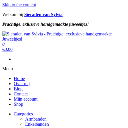
Skip to the content
Welkom bij
Sieraden van Sylvia
Prachtige, exlusieve handgemaakte juweeltjes!
Sieraden van Sylvia
Prachtige, exclusieve handgemaakte juweeltjes!
0
Sieraden van Sylvia
Prachtige, exclusieve handgemaakte juweeltjes!
€
0.00
Menu
Home
Over mij
Blog
Contact
Mijn account
Shop
Categories
Armbanden
Enkelbanden